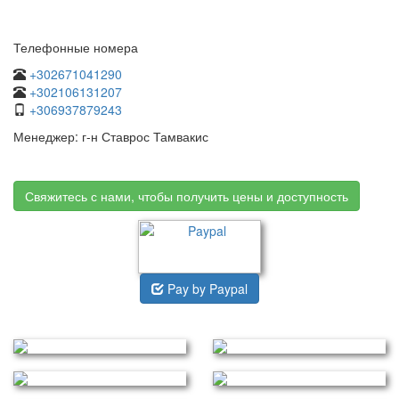
Телефонные номера
+302671041290
+302106131207
+306937879243
Менеджер: г-н Ставрос Тамвакис
Свяжитесь с нами, чтобы получить цены и доступность
Pay by Paypal