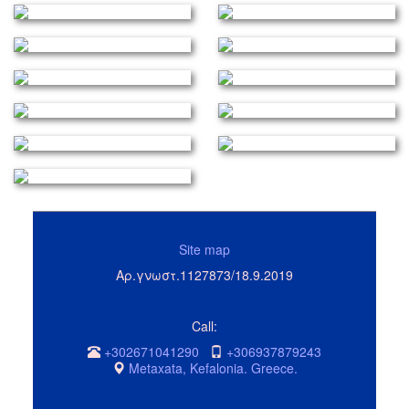
Site map
Αρ.γνωστ.1127873/18.9.2019
Call:
+302671041290
+306937879243
Metaxata, Kefalonia. Greece.