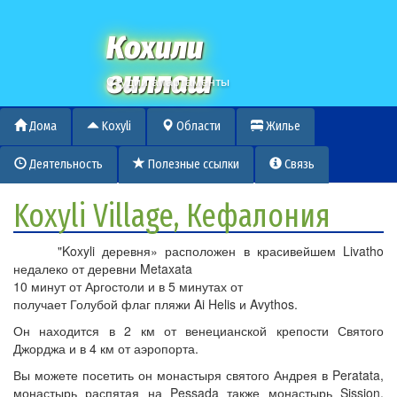
Кохили
виллаш
Студии апартаменты
Дома
Koxyli
Области
Жилье
Деятельность
Полезные ссылки
Связь
Koxyli Village, Кефалония
"Koxyli деревня» расположен в красивейшем Livatho
недалеко от деревни Metaxata
10 минут от Аргостоли и в 5 минутах от
получает Голубой флаг пляжи Ai Helis и Avythos.
Он находится в 2 км от венецианской крепости Святого
Джорджа и в 4 км от аэропорта.
Вы можете посетить он монастыря святого Андрея в Peratata,
монастырь распятая на Pessada также монастырь Sission,